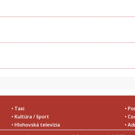
 špalda, kamut alebo ich hybridné odrody) a výrobky z nich.
• Taxi
• Po
• Kultúra / šport
• Co
• Hlohovská televízia
• Ad
hy (Corylus avellana), vlašské orechy (Juglans regia), kešu (Anacardium occiden