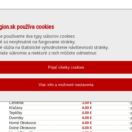
gion.sk používa cookies
Denné menu
Ubytovanie
núť
Gastro
Slu
ke používame dva typy súborov cookies:
ré sú nevyhnutné na fungovanie stránky.
ré slúžia na štatistické vyhodnotenie návštevnosti stránky.
a JAŠTERKA - Jedálny lístok
aše súkromie a niektoré z nich môžete odmietnuť.
Cena dovozu:
Min
Hlohovec
ZDARMA
- 
2.00 €
Šulekovo
- 
(priemyselná zóna 1,00 €)
Leopoldov
2.00 €
- 
Koplotovce
3.00 €
- 
Bojničky
3.00 €
- 
Červeník
3.00 €
- 
Kľačany
4.00 €
- 
Tepličky
4.00 €
- 
Dvorníky
4.00 €
- 
Horné Otrokovce
4.00 €
- 
Dolné Otrokovce
4.00 €
- 