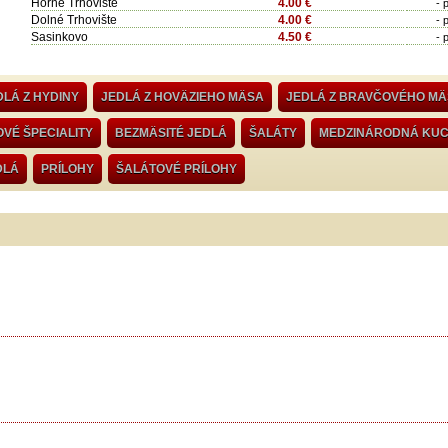
Horné Trhovište
4.00 €
- 
Dolné Trhovište
4.00 €
- 
Sasinkovo
4.50 €
- 
DLÁ Z HYDINY
JEDLÁ Z HOVÄZIEHO MÄSA
JEDLÁ Z BRAVČOVÉHO M
VÉ ŠPECIALITY
BEZMÄSITÉ JEDLÁ
ŠALÁTY
MEDZINÁRODNÁ KU
DLÁ
PRÍLOHY
ŠALÁTOVÉ PRÍLOHY