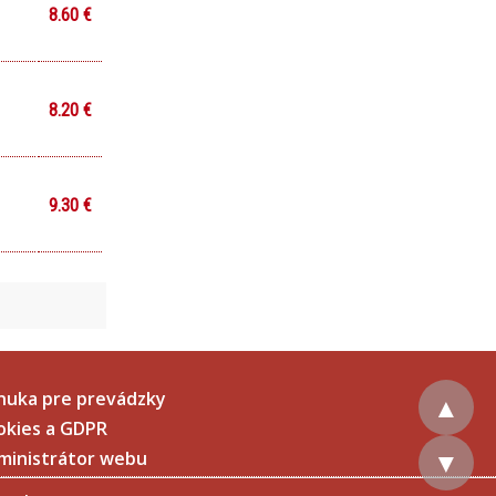
8.60 €
8.20 €
9.30 €
nuka pre prevádzky
▲
okies a GDPR
▼
ministrátor webu
tale), pekanové