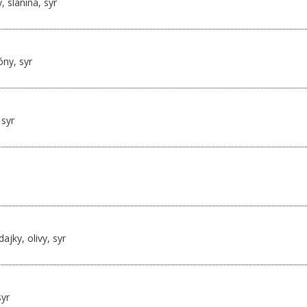
 slanina, syr
óny, syr
 syr
jky, olivy, syr
syr