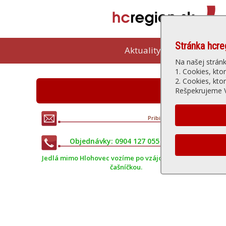
Stránka hcre
Aktuality
Kam vybeh
Na našej strán
1. Cookies, kto
2. Cookies, kto
Reštauráci
Rešpekrujeme V
Pribinova 17, Hlohovec
• Tel.: 0904 127 055
Objednávky: 0904 127 055 • 0944 154 114
Jedlá mimo Hlohovec vozíme po vzájomnej dohode s
čašníčkou.