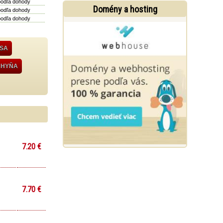
podľa dohody
Domény a hosting
podľa dohody
podľa dohody
ÄSA
CHYŇA
7.20 €
7.70 €