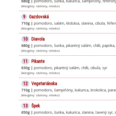
680g |
pomodoro, šunka, kukurica, šampiňóny, feferóny,
(Alergény: obilniny, mlieko)
9
Gazdovská
710g |
pomodoro, salám, klobása, slanina, cibuľa, fefer
(Alergény: obilniny, mlieko)
10
Diavola
680g |
pomodoro, šunka, pikantný salám, chilli, paprika,
(Alergény: obilniny, mlieko)
11
Pikante
630g |
pomodoro, pikantný salám, chilli, cibuľa, syr
(Alergény: obilniny, mlieko)
12
Vegetariánska
710g |
pomodoro, šampiňóny, kukurica, brokolica, parada
(Alergény: obilniny, mlieko)
13
Špek
650g |
pomodoro, šunka, kukurica, slanina, tavený syr, 