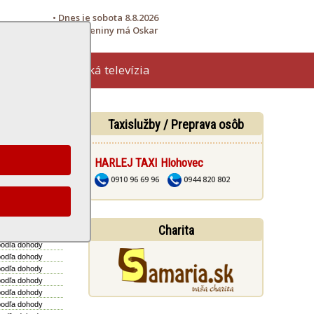
• Dnes je sobota 8.8.2026
• Meniny má Oskar
Hlohovská televízia
žby
Taxislužby / Preprava osôb
HARLEJ TAXI Hlohovec
. objednávka:
podľa dohody
0910 96 69 96
0944 820 802
podľa dohody
podľa dohody
podľa dohody
Charita
podľa dohody
podľa dohody
podľa dohody
podľa dohody
podľa dohody
podľa dohody
podľa dohody