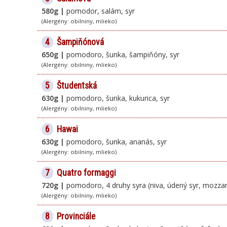
580g |
pomodor, salám, syr
(Alergény: obilniny, mlieko)
4
Šampiňónová
650g |
pomodoro, šunka, šampiňóny, syr
(Alergény: obilniny, mlieko)
5
Študentská
630g |
pomodoro, šunka, kukurica, syr
(Alergény: obilniny, mlieko)
6
Hawai
630g |
pomodoro, šunka, ananás, syr
(Alergény: obilniny, mlieko)
7
Quatro formaggi
720g |
pomodoro, 4 druhy syra (niva, údený syr, mozzar
(Alergény: obilniny, mlieko)
8
Provinciále