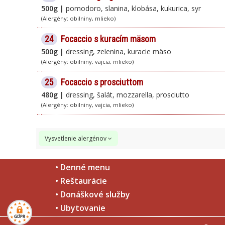
500g |
pomodoro, slanina, klobása, kukurica, syr
(Alergény: obilniny, mlieko)
24
Focaccio s kuracím mäsom
500g |
dressing, zelenina, kuracie mäso
(Alergény: obilniny, vajcia, mlieko)
25
Focaccio s prosciuttom
480g |
dressing, šalát, mozzarella, prosciutto
(Alergény: obilniny, vajcia, mlieko)
Vysvetlenie alergénov
1.
Obilniny obsahujúce lepok (t.j. pšenica, raž, jačmeň, ovos,
2.
Kôrovce a výrobky z nich.
• Denné menu
3.
Vajcia a výrobky z nich.
• Reštaurácie
4.
Ryby a výrobky z nich.
• Donáškové služby
5.
Jadrá podzemnice olejnej (arašidy) a výrobky z nich.
6.
Sójové bôby a výrobky z nich.
• Ubytovanie
7.
Mlieko a výrobky z neho.
Orechy, t.j. mandle (Amygdalus communis L.), lieskové orec