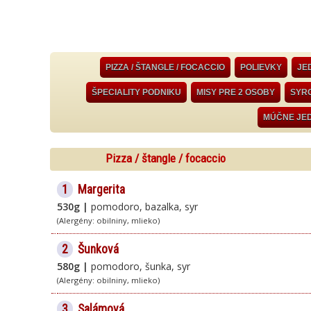
PIZZA / ŠTANGLE / FOCACCIO
POLIEVKY
JE
ŠPECIALITY PODNIKU
MISY PRE 2 OSOBY
SYRO
MÚČNE JE
Pizza / štangle / focaccio
1
Margerita
530g |
pomodoro, bazalka, syr
(Alergény: obilniny, mlieko)
2
Šunková
580g |
pomodoro, šunka, syr
(Alergény: obilniny, mlieko)
3
Salámová