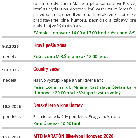
rodinu o odvážnom Masle a jeho kamarátovi Pečive,
ktorí sa vydajú na dobrodružnú cestu za múdrosťou,
pravdou a spravodlivosťou. Interaktívne autorské
predstavenie plné humoru, pesničiek a zábavy pre
malých aj veľkých divákov.
Zámok Hlohovec • 16.00 a 17.00 hod. • Vstupné: 8 €
Hravá pešia zóna
9.8.2026
nedeľa
Pešia zóna M.R.Štefánika • 18.00 hod.
Country večer
9.8.2026
nedeľa
Naživo vystúpi kapela Váh River Band!
Pešia zóna na ul. Milana Rastislava Štefánika v
Hlohovci • 20.00 hod. • Vstupné: vstup voľný
Detské leto v kine Úsmev
10.8.2026
pondelok
Premietanie každý pondelok. Program: Vaiana
Kino Úsmev • 10.00 hod.
MTB MARATÓN Bike4you Hlohovec 2026
15.8.2026