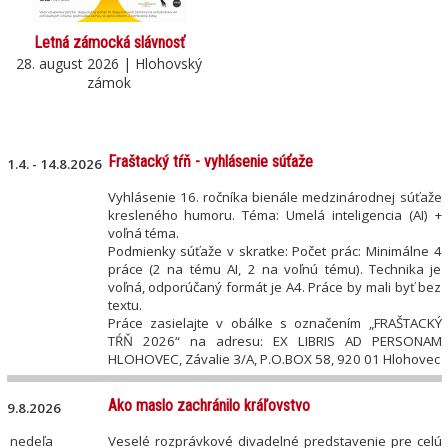
Letná zámocká slávnosť
28. august 2026 | Hlohovský
zámok
Fraštacký tŕň - vyhlásenie súťaže
1.4. - 14.8.2026
Vyhlásenie 16. ročníka bienále medzinárodnej súťaže
kresleného humoru. Téma: Umelá inteligencia (AI) +
voľná téma.
Podmienky súťaže v skratke: Počet prác: Minimálne 4
práce (2 na tému AI, 2 na voľnú tému). Technika je
voľná, odporúčaný formát je A4. Práce by mali byť bez
textu.
Práce zasielajte v obálke s označením „FRAŠTACKÝ
TŔŇ 2026“ na adresu: EX LIBRIS AD PERSONAM
HLOHOVEC, Závalie 3/A, P.O.BOX 58, 920 01 Hlohovec
Ako maslo zachránilo kráľovstvo
9.8.2026
nedeľa
Veselé rozprávkové divadelné predstavenie pre celú