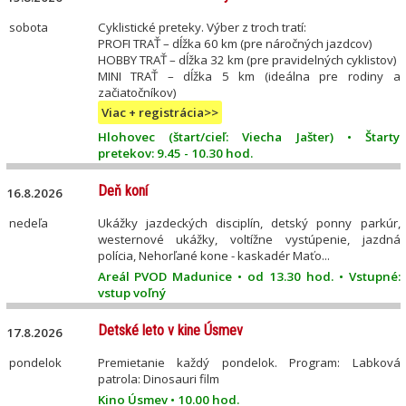
sobota
Cyklistické preteky. Výber z troch tratí:
PROFI TRAŤ – dĺžka 60 km (pre náročných jazdcov)
HOBBY TRAŤ – dĺžka 32 km (pre pravidelných cyklistov)
MINI TRAŤ – dĺžka 5 km (ideálna pre rodiny a
začiatočníkov)
Viac + registrácia>>
Hlohovec (štart/cieľ: Viecha Jašter) • Štarty
pretekov: 9.45 - 10.30 hod.
Deň koní
16.8.2026
nedeľa
Ukážky jazdeckých disciplín, detský ponny parkúr,
westernové ukážky, voltížne vystúpenie, jazdná
polícia, Nehorľané kone - kaskadér Maťo...
Areál PVOD Madunice • od 13.30 hod. • Vstupné:
vstup voľný
Detské leto v kine Úsmev
17.8.2026
pondelok
Premietanie každý pondelok. Program: Labková
patrola: Dinosauri film
Kino Úsmev • 10.00 hod.