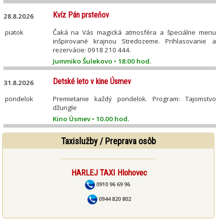
Kvíz Pán prsteňov
28.8.2026
piatok
Čaká na Vás magická atmosféra a špeciálne menu
inšpirované krajnou Stredozeme. Prihlasovanie a
rezervácie: 0918 210 444.
Jummiko Šulekovo • 18:00 hod.
Detské leto v kine Úsmev
31.8.2026
pondelok
Premietanie každý pondelok. Program: Tajomstvo
džungle
Kino Úsmev • 10.00 hod.
Taxislužby / Preprava osôb
HARLEJ TAXI Hlohovec
0910 96 69 96
0944 820 802