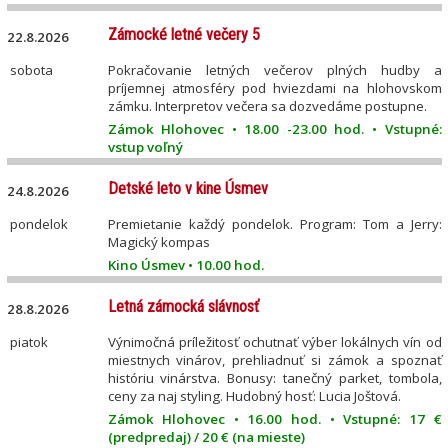
Zámocké letné večery 5
22.8.2026
sobota
Pokračovanie letných večerov plných hudby a
príjemnej atmosféry pod hviezdami na hlohovskom
zámku. Interpretov večera sa dozvedáme postupne.
Zámok Hlohovec • 18.00 -23.00 hod. • Vstupné:
vstup voľný
Detské leto v kine Úsmev
24.8.2026
pondelok
Premietanie každý pondelok. Program: Tom a Jerry:
Magický kompas
Kino Úsmev • 10.00 hod.
Letná zámocká slávnosť
28.8.2026
piatok
Výnimočná príležitosť ochutnať výber lokálnych vín od
miestnych vinárov, prehliadnuť si zámok a spoznať
históriu vinárstva. Bonusy: tanečný parket, tombola,
ceny za naj styling. Hudobný hosť: Lucia Joštová.
Zámok Hlohovec • 16.00 hod. • Vstupné: 17 €
(predpredaj) / 20 € (na mieste)