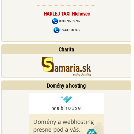
3.
Vajcia a výrobky z nich.
4.
Ryby a výrobky z nich.
HARLEJ TAXI Hlohovec
5.
Jadrá podzemnice olejnej (arašidy) a výrobky z nich.
6.
Sójové bôby a výrobky z nich.
0910 96 69 96
7.
Mlieko a výrobky z neho.
0944 820 802
Orechy, t.j. mandle (Amygdalus communis L.), lieskové orechy
(Corylus avellana), vlašské orechy (Juglans regia), kešu (Anacardium
occidentale), pekanové orechy (Carya illinoiesis (Wangenh). K Koch),
8.
para orechy (Bertholletia excelsa), pistácie (Pistacia vera),
Charita
makadamové orechy a queenslandské orechy (Macadamia
ternifolia) a výrobky z nich.
9.
Zeler a výrobky z neho.
10.
Horčica a výrobky z nej.
11.
Sezamové semená a výrobky z nich.
SO2 a siričitany o koncentrácii viac ako 10 mg/kg alebo 10 mg/l
12.
vyjadrenej ako SO2.
Domény a hosting
13.
Vlčí bob (lupina) a výrobky z nich.
14.
Mäkkýše a výrobky z nich.