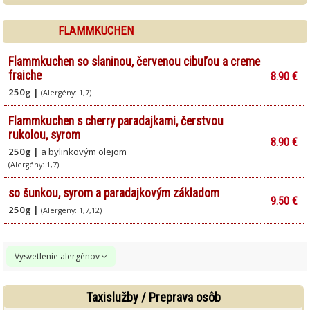
FLAMMKUCHEN
Flammkuchen so slaninou, červenou cibuľou a creme
fraiche
8.90 €
250g |
(Alergény: 1,7)
Flammkuchen s cherry paradajkami, čerstvou
rukolou, syrom
8.90 €
250g |
a bylinkovým olejom
(Alergény: 1,7)
so šunkou, syrom a paradajkovým základom
9.50 €
250g |
(Alergény: 1,7,12)
Vysvetlenie alergénov
Obilniny obsahujúce lepok (t.j. pšenica, raž, jačmeň, ovos, špalda,
1.
kamut alebo ich hybridné odrody) a výrobky z nich.
Taxislužby / Preprava osôb
2.
Kôrovce a výrobky z nich.