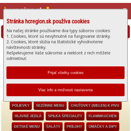
☰
Stránka hcregion.sk používa cookies
Na našej stránke používame dva typy súborov cookies:
SPILKA Terasa - Jedálny lístok
1. Cookies, ktoré sú nevyhnutné na fungovanie stránky.
2. Cookies, ktoré slúžia na štatistické vyhodnotenie
návštevnosti stránky.
Hollého 1 (OC Viktória) , Hlohovec
Rešpekrujeme Vaše súkromie a niektoré z nich môžete
• Tel.: 033/3222299
odmietnuť.
Donáška: (štvrtok) 11:00 - 13:30 hod.
Otvorené: (štvrtok) 11:00 - 22:00 hod.
Objednávky: 0914105500
Doprava zdarma. K jedlu sa účtuje len balné 0,50€.
POLIEVKY
SEZÓNNE MENU
CHUŤOVKY (NIELEN) K PIVU
HLAVNÉ JEDLÁ
SPILKA ŠPECIALITY
FLAMMKUCHEN
DETSKÉ MENU
ŠALÁTY
PRÍLOHY
OMÁČKY A DIPY