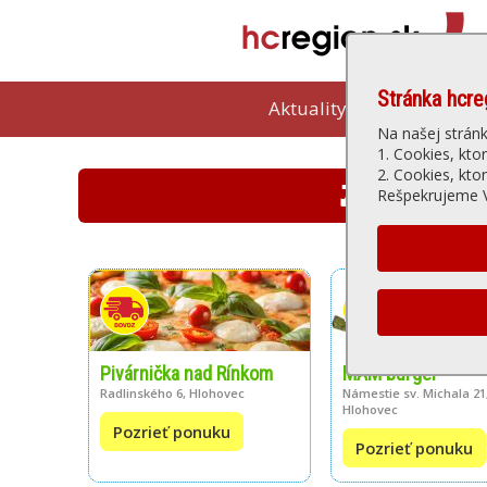
Stránka hcre
Aktuality
Kam vybeh
Na našej strán
1. Cookies, kto
2. Cookies, kto
JEDÁLNE LÍST
Rešpekrujeme V
Pivárnička nad Rínkom
MAM burger
Radlinského 6, Hlohovec
Námestie sv. Michala 21
Hlohovec
Pozrieť ponuku
Pozrieť ponuku