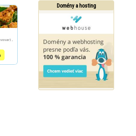
Domény a hosting
vovar) ,
a