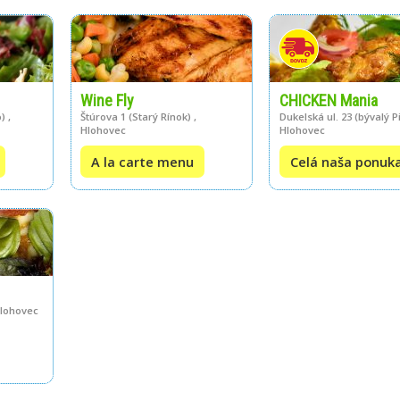
Wine Fly
CHICKEN Mania
) ,
Štúrova 1 (Starý Rínok) ,
Dukelská ul. 23 (bývalý Pi
Hlohovec
Hlohovec
A la carte menu
Celá naša ponuk
Hlohovec