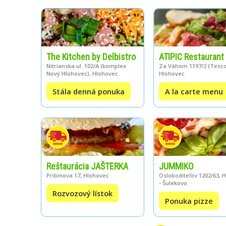
The Kitchen by Delbistro
ATIPIC Restaurant
Nitrianska ul. 102/A (komplex
Za Váhom 1197/2 (Tesco
Nový Hlohovec), Hlohovec
Hlohovec
Stála denná ponuka
A la carte menu
Reštaurácia JAŠTERKA
JUMMIKO
Pribinova 17, Hlohovec
Osloboditeľov 1202/63, 
- Šulekovo
Rozvozový lístok
Ponuka pizze