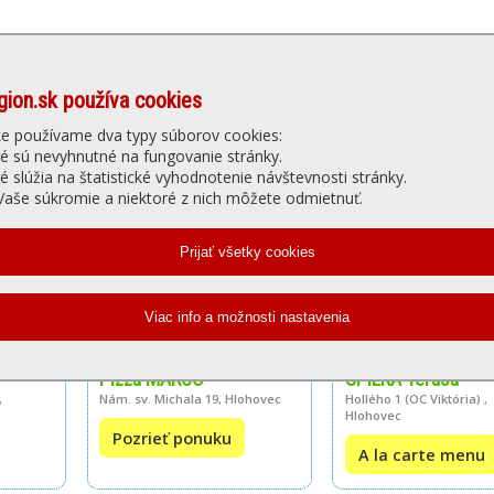
gion.sk používa cookies
Denné menu
Ubytovanie
núť
Gastro
Slu
ke používame dva typy súborov cookies:
ré sú nevyhnutné na fungovanie stránky.
ré slúžia na štatistické vyhodnotenie návštevnosti stránky.
KY (s dovozom / bez dovozu)
aše súkromie a niektoré z nich môžete odmietnuť.
Pizza MARCO
SPILKA Terasa
,
Nám. sv. Michala 19, Hlohovec
Hollého 1 (OC Viktória) ,
Hlohovec
Pozrieť ponuku
A la carte menu