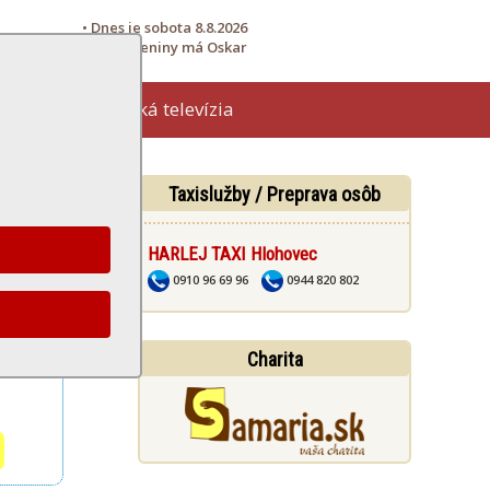
• Dnes je sobota 8.8.2026
• Meniny má Oskar
Hlohovská televízia
žby
Taxislužby / Preprava osôb
HARLEJ TAXI Hlohovec
0910 96 69 96
0944 820 802
Charita