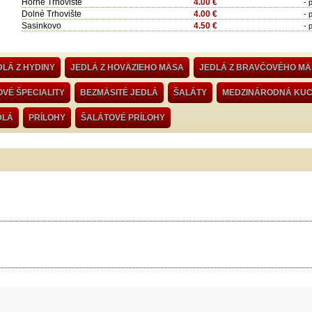
Horné Trhovište
4.00 €
- 
Dolné Trhovište
4.00 €
- 
Sasinkovo
4.50 €
- 
DLÁ Z HYDINY
JEDLÁ Z HOVÄZIEHO MÄSA
JEDLÁ Z BRAVČOVÉHO M
VÉ ŠPECIALITY
BEZMÄSITÉ JEDLÁ
ŠALÁTY
MEDZINÁRODNÁ KU
DLÁ
PRÍLOHY
ŠALÁTOVÉ PRÍLOHY