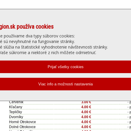
gion.sk používa cookies
Denné menu
Ubytovanie
núť
Gastro
Slu
ke používame dva typy súborov cookies:
ré sú nevyhnutné na fungovanie stránky.
ré slúžia na štatistické vyhodnotenie návštevnosti stránky.
a JAŠTERKA - Jedálny lístok
aše súkromie a niektoré z nich môžete odmietnuť.
Cena dovozu:
Min
Hlohovec
ZDARMA
- 
2.00 €
Šulekovo
- 
(priemyselná zóna 1,00 €)
Leopoldov
2.00 €
- 
Koplotovce
3.00 €
- 
Bojničky
3.00 €
- 
Červeník
3.00 €
- 
Kľačany
4.00 €
- 
Tepličky
4.00 €
- 
Dvorníky
4.00 €
- 
Horné Otrokovce
4.00 €
- 
Dolné Otrokovce
4.00 €
- 