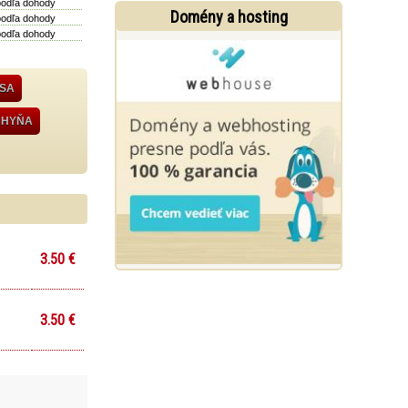
podľa dohody
Domény a hosting
podľa dohody
podľa dohody
ÄSA
CHYŇA
3.50 €
3.50 €