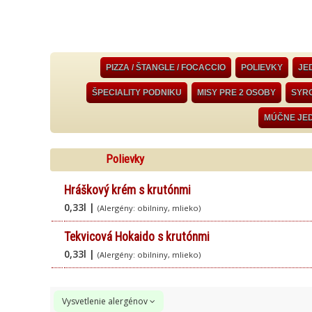
PIZZA / ŠTANGLE / FOCACCIO
POLIEVKY
JE
ŠPECIALITY PODNIKU
MISY PRE 2 OSOBY
SYRO
MÚČNE JE
Polievky
Hráškový krém s krutónmi
0,33l |
(Alergény: obilniny, mlieko)
Tekvicová Hokaido s krutónmi
0,33l |
(Alergény: obilniny, mlieko)
Vysvetlenie alergénov