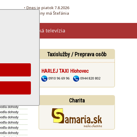
• Dnes je piatok 7.8.2026
• Meniny má Štefánia
Hlohovská televízia
žby
Taxislužby / Preprava osôb
HARLEJ TAXI Hlohovec
. objednávka:
podľa dohody
0910 96 69 96
0944 820 802
podľa dohody
podľa dohody
podľa dohody
Charita
podľa dohody
podľa dohody
podľa dohody
podľa dohody
podľa dohody
podľa dohody
podľa dohody