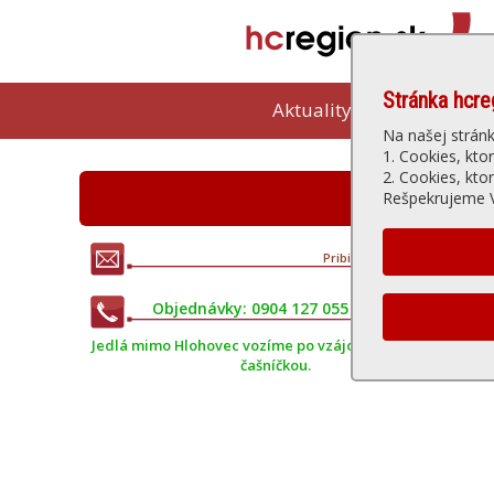
Stránka hcre
Aktuality
Kam vybeh
Na našej strán
1. Cookies, kto
2. Cookies, kto
Reštauráci
Rešpekrujeme V
Pribinova 17, Hlohovec
• Tel.: 0904 127 055
Objednávky: 0904 127 055 • 0944 154 114
Jedlá mimo Hlohovec vozíme po vzájomnej dohode s
čašníčkou.