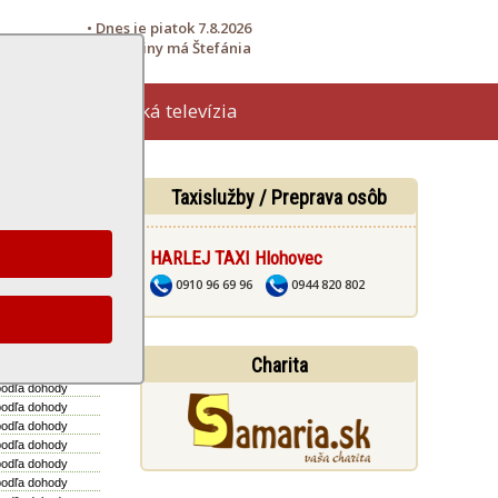
• Dnes je piatok 7.8.2026
• Meniny má Štefánia
Hlohovská televízia
žby
Taxislužby / Preprava osôb
HARLEJ TAXI Hlohovec
. objednávka:
podľa dohody
0910 96 69 96
0944 820 802
podľa dohody
podľa dohody
podľa dohody
Charita
podľa dohody
podľa dohody
podľa dohody
podľa dohody
podľa dohody
podľa dohody
podľa dohody