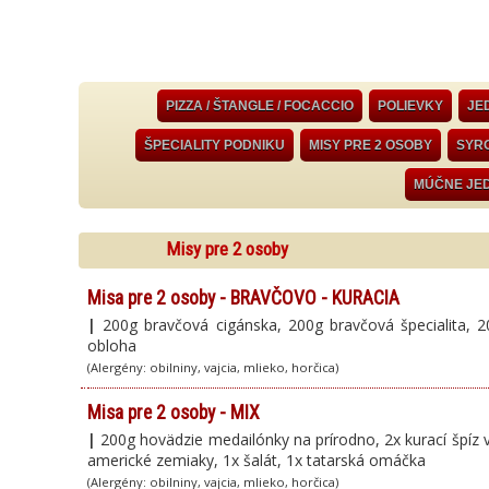
PIZZA / ŠTANGLE / FOCACCIO
POLIEVKY
JE
ŠPECIALITY PODNIKU
MISY PRE 2 OSOBY
SYRO
MÚČNE JE
Misy pre 2 osoby
Misa pre 2 osoby - BRAVČOVO - KURACIA
|
200g bravčová cigánska, 200g bravčová špecialita, 20
obloha
(Alergény: obilniny, vajcia, mlieko, horčica)
Misa pre 2 osoby - MIX
|
200g hovädzie medailónky na prírodno, 2x kurací špíz 
americké zemiaky, 1x šalát, 1x tatarská omáčka
(Alergény: obilniny, vajcia, mlieko, horčica)