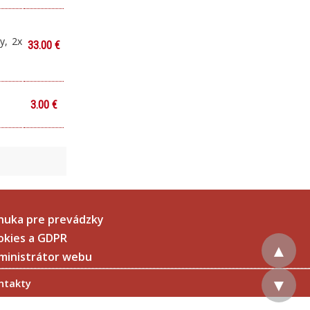
y, 2x
33.00 €
3.00 €
nuka pre prevádzky
okies a GDPR
▲
ministrátor webu
tale), pekanové
▼
ontakty
ské orechy