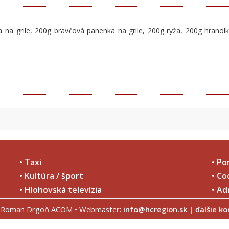
a na grile, 200g bravčová panenka na grile, 200g ryža, 200g hranolk
 špalda, kamut alebo ich hybridné odrody) a výrobky z nich.
• Taxi
• Po
• Kultúra / šport
• Co
• Hlohovská televízia
• Ad
hy (Corylus avellana), vlašské orechy (Juglans regia), kešu (Anacardium occiden
. Roman Drgoň ACOM • Webmaster:
info@hcregion.sk
| ďalšie k
(Bertholletia excelsa), pistácie (Pistacia vera), makadamové orechy a queensland