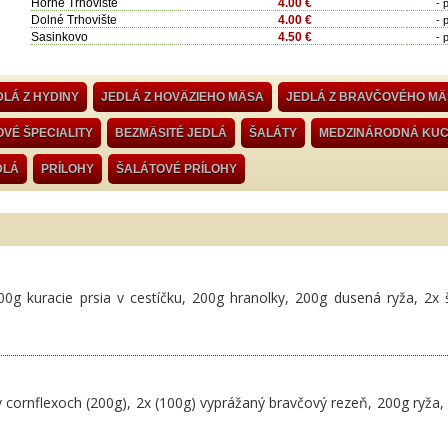
Horné Trhovište
4.00 €
- 
Dolné Trhovište
4.00 €
- 
Sasinkovo
4.50 €
- 
DLÁ Z HYDINY
JEDLÁ Z HOVÄZIEHO MÄSA
JEDLÁ Z BRAVČOVÉHO M
VÉ ŠPECIALITY
BEZMÄSITÉ JEDLÁ
ŠALÁTY
MEDZINÁRODNÁ KU
DLÁ
PRÍLOHY
ŠALÁTOVÉ PRÍLOHY
0g kuracie prsia v cestíčku, 200g hranolky, 200g dusená ryža, 2x š
v cornflexoch (200g), 2x (100g) vyprážaný bravčový rezeň, 200g ryža,