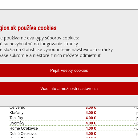
gion.sk používa cookies
Denné menu
Ubytovanie
núť
Gastro
Slu
ke používame dva typy súborov cookies:
ré sú nevyhnutné na fungovanie stránky.
ré slúžia na štatistické vyhodnotenie návštevnosti stránky.
a JAŠTERKA - Jedálny lístok
aše súkromie a niektoré z nich môžete odmietnuť.
Cena dovozu:
Min
Hlohovec
ZDARMA
- 
2.00 €
Šulekovo
- 
(priemyselná zóna 1,00 €)
Leopoldov
2.00 €
- 
Koplotovce
3.00 €
- 
Bojničky
3.00 €
- 
Červeník
3.00 €
- 
Kľačany
4.00 €
- 
Tepličky
4.00 €
- 
Dvorníky
4.00 €
- 
Horné Otrokovce
4.00 €
- 
Dolné Otrokovce
4.00 €
- 