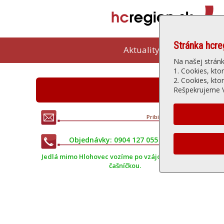
Stránka hcre
Aktuality
Kam vybeh
Na našej strán
1. Cookies, kto
2. Cookies, kto
Reštauráci
Rešpekrujeme V
Pribinova 17, Hlohovec
• Tel.: 0904 127 055
Objednávky: 0904 127 055 • 0944 154 114
Jedlá mimo Hlohovec vozíme po vzájomnej dohode s
čašníčkou.