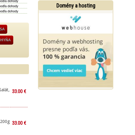
podľa dohody
Domény a hosting
podľa dohody
podľa dohody
ÄSA
CHYŇA
alát,
33.00 €
 200g
33.00 €