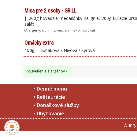
Misa pre 2 osoby - GRILL
|
200g hovädzie medailónky na grile, 200g kuracie prsi
šalát
(Alergény: obilniny, vajcia, mlieko, horčica)
Omáčky extra
150g |
Dubáková / Nivová / Syrová
Vysvetlenie alergénov
1.
Obilniny obsahujúce lepok (t.j. pšenica, raž, jačmeň, ovos,
2.
Kôrovce a výrobky z nich.
• Denné menu
3.
Vajcia a výrobky z nich.
• Reštaurácie
4.
Ryby a výrobky z nich.
• Donáškové služby
5.
Jadrá podzemnice olejnej (arašidy) a výrobky z nich.
6.
Sójové bôby a výrobky z nich.
• Ubytovanie
7.
Mlieko a výrobky z neho.
Orechy, t.j. mandle (Amygdalus communis L.), lieskové orec
© Ing
8.
orechy (Carya illinoiesis (Wangenh). K Koch), para orechy 
(Macadamia ternifolia) a výrobky z nich.