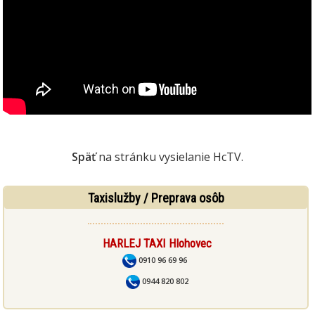
Späť
na stránku vysielanie HcTV.
Taxislužby / Preprava osôb
HARLEJ TAXI Hlohovec
0910 96 69 96
0944 820 802