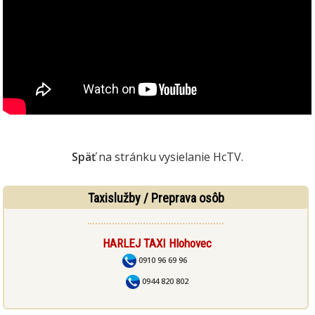
Späť
na stránku vysielanie HcTV.
Taxislužby / Preprava osôb
HARLEJ TAXI Hlohovec
0910 96 69 96
0944 820 802