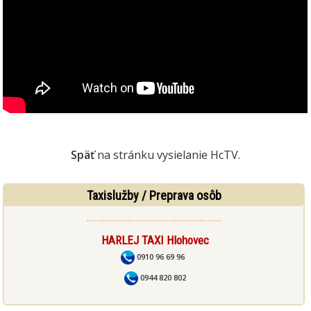
Späť
na stránku vysielanie HcTV.
Taxislužby / Preprava osôb
HARLEJ TAXI Hlohovec
0910 96 69 96
0944 820 802