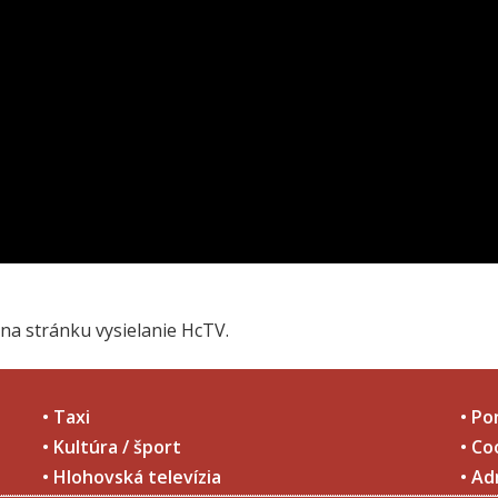
na stránku vysielanie HcTV.
• Taxi
• Po
• Kultúra / šport
• Co
• Hlohovská televízia
• Ad