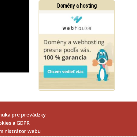
Domény a hosting
nuka pre prevádzky
okies a GDPR
ministrátor webu