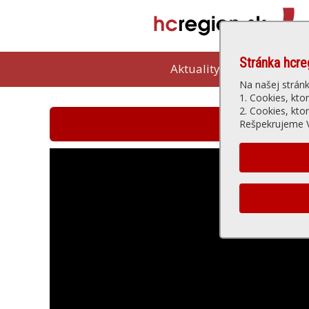
Stránka hcre
Aktuality
Kam vybeh
Na našej strán
1. Cookies, kto
2. Cookies, kto
Hlohovská t
Rešpekrujeme V