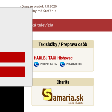
• Dnes je piatok 7.8.2026
• Meniny má Štefánia
Hlohovská televízia
žby
Taxislužby / Preprava osôb
HARLEJ TAXI Hlohovec
0910 96 69 96
0944 820 802
Charita