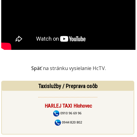
Späť
na stránku vysielanie HcTV.
Taxislužby / Preprava osôb
HARLEJ TAXI Hlohovec
0910 96 69 96
0944 820 802