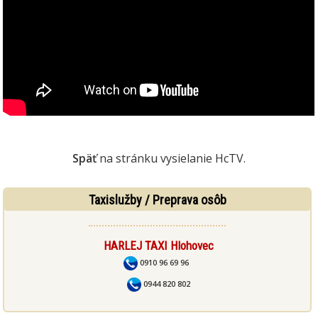
Späť
na stránku vysielanie HcTV.
Taxislužby / Preprava osôb
HARLEJ TAXI Hlohovec
0910 96 69 96
0944 820 802