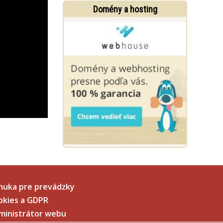
Domény a hosting
nuka pre prevádzky
okies a GDPR
ministrátor webu