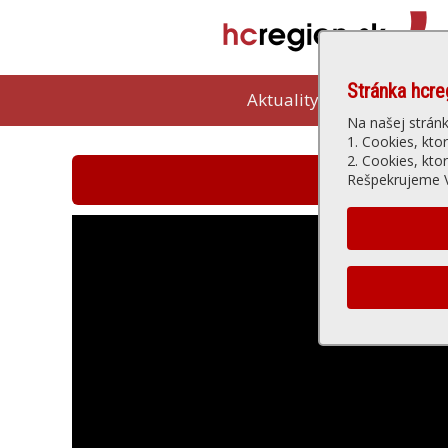
Stránka hcre
Aktuality
Kam vybeh
Na našej strán
1. Cookies, kto
2. Cookies, kto
Hlohovská t
Rešpekrujeme V