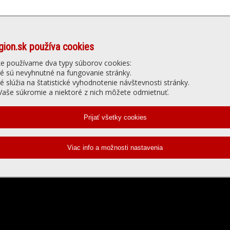
gion.sk používa cookies
Denné menu
Ubytovanie
núť
Gastro
Slu
ke používame dva typy súborov cookies:
ré sú nevyhnutné na fungovanie stránky.
ré slúžia na štatistické vyhodnotenie návštevnosti stránky.
elevízia - prehrávanie videa
aše súkromie a niektoré z nich môžete odmietnuť.