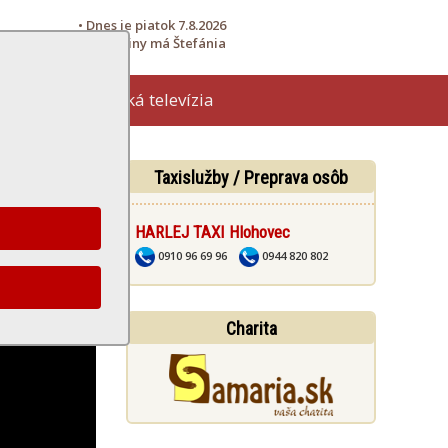
• Dnes je piatok 7.8.2026
• Meniny má Štefánia
Hlohovská televízia
žby
Taxislužby / Preprava osôb
HARLEJ TAXI Hlohovec
0910 96 69 96
0944 820 802
Charita