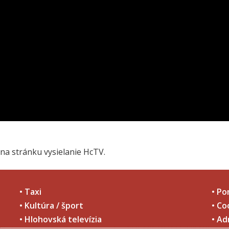
na stránku vysielanie HcTV.
• Taxi
• Po
• Kultúra / šport
• Co
• Hlohovská televízia
• Ad