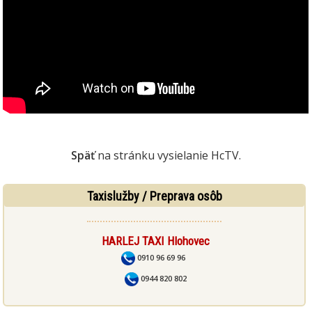
Späť
na stránku vysielanie HcTV.
Taxislužby / Preprava osôb
HARLEJ TAXI Hlohovec
0910 96 69 96
0944 820 802