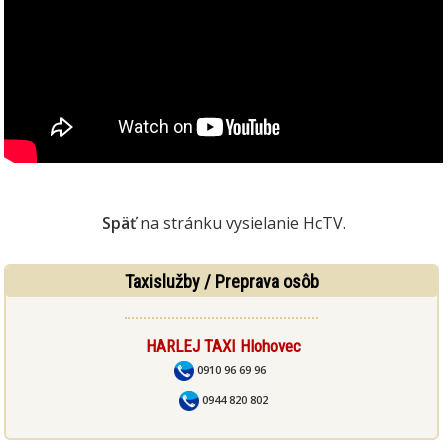
Späť
na stránku vysielanie HcTV.
Taxislužby / Preprava osôb
HARLEJ TAXI Hlohovec
0910 96 69 96
0944 820 802