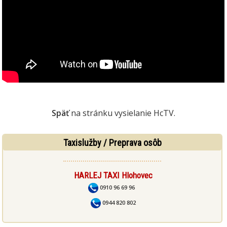
Späť
na stránku vysielanie HcTV.
Taxislužby / Preprava osôb
HARLEJ TAXI Hlohovec
0910 96 69 96
0944 820 802