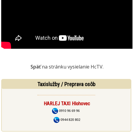
Späť
na stránku vysielanie HcTV.
Taxislužby / Preprava osôb
HARLEJ TAXI Hlohovec
0910 96 69 96
0944 820 802