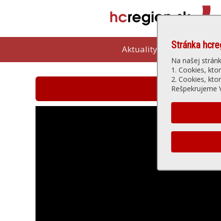
Stránka hcre
Aktuality
Kam vybeh
Na našej strán
1. Cookies, kto
2. Cookies, kto
Hlohovská t
Rešpekrujeme V