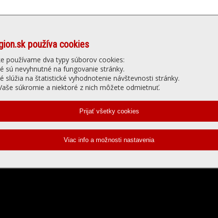
gion.sk používa cookies
Denné menu
Ubytovanie
núť
Gastro
Slu
ke používame dva typy súborov cookies:
ré sú nevyhnutné na fungovanie stránky.
ré slúžia na štatistické vyhodnotenie návštevnosti stránky.
elevízia - prehrávanie videa
aše súkromie a niektoré z nich môžete odmietnuť.