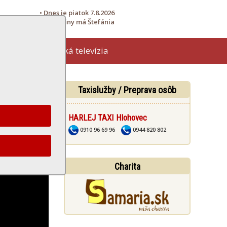
• Dnes je piatok 7.8.2026
• Meniny má Štefánia
Hlohovská televízia
žby
Taxislužby / Preprava osôb
HARLEJ TAXI Hlohovec
0910 96 69 96
0944 820 802
Charita