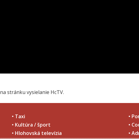
na stránku vysielanie HcTV.
• Taxi
• Po
• Kultúra / šport
• Co
• Hlohovská televízia
• Ad