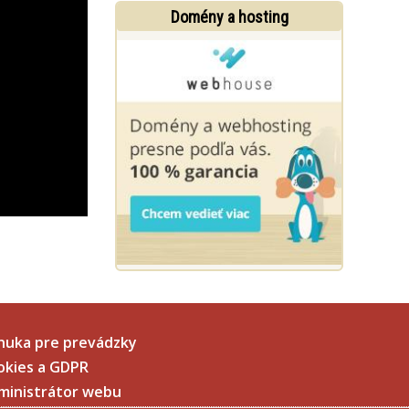
Domény a hosting
nuka pre prevádzky
okies a GDPR
ministrátor webu