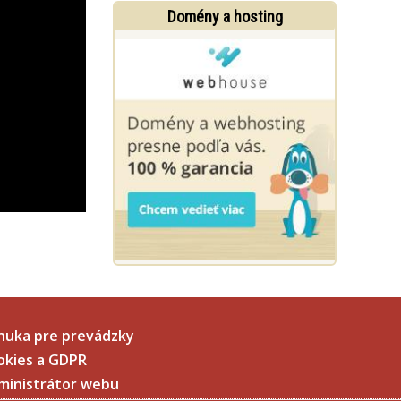
Domény a hosting
nuka pre prevádzky
okies a GDPR
ministrátor webu