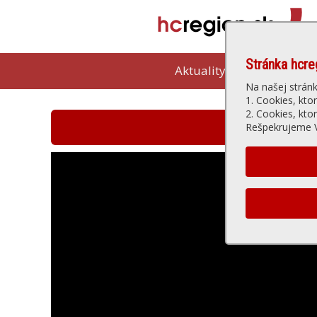
Stránka hcre
Aktuality
Kam vybeh
Na našej strán
1. Cookies, kto
2. Cookies, kto
Hlohovská t
Rešpekrujeme V