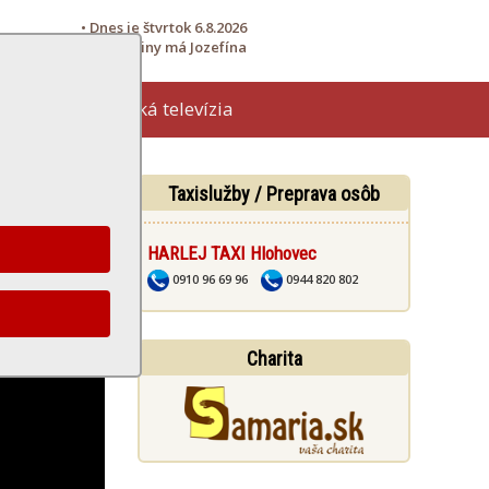
• Dnes je štvrtok 6.8.2026
• Meniny má Jozefína
Hlohovská televízia
žby
Taxislužby / Preprava osôb
HARLEJ TAXI Hlohovec
0910 96 69 96
0944 820 802
Charita