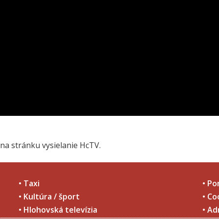
na stránku vysielanie HcTV.
• Taxi
• Po
• Kultúra / šport
• Co
• Hlohovská televízia
• Ad