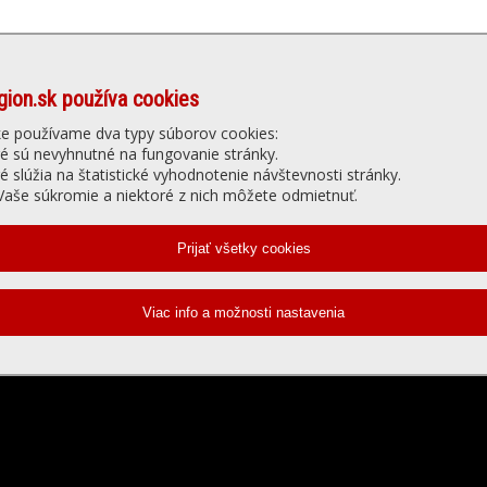
gion.sk používa cookies
Denné menu
Ubytovanie
núť
Gastro
Slu
ke používame dva typy súborov cookies:
ré sú nevyhnutné na fungovanie stránky.
ré slúžia na štatistické vyhodnotenie návštevnosti stránky.
elevízia - prehrávanie videa
aše súkromie a niektoré z nich môžete odmietnuť.