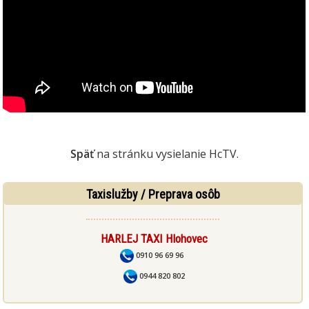
Späť
na stránku vysielanie HcTV.
Taxislužby / Preprava osôb
HARLEJ TAXI Hlohovec
0910 96 69 96
0944 820 802