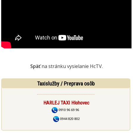
Späť
na stránku vysielanie HcTV.
Taxislužby / Preprava osôb
HARLEJ TAXI Hlohovec
0910 96 69 96
0944 820 802