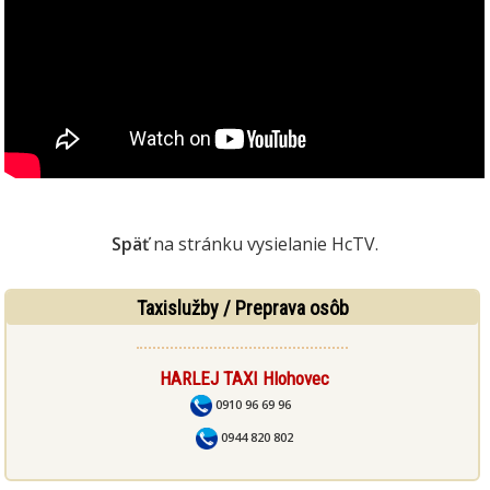
Späť
na stránku vysielanie HcTV.
Taxislužby / Preprava osôb
HARLEJ TAXI Hlohovec
0910 96 69 96
0944 820 802