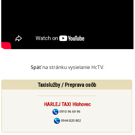
Späť
na stránku vysielanie HcTV.
Taxislužby / Preprava osôb
HARLEJ TAXI Hlohovec
0910 96 69 96
0944 820 802