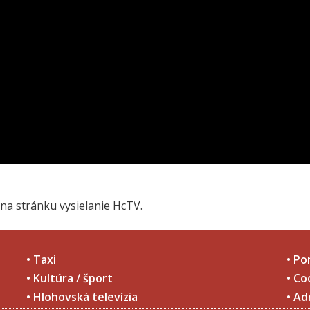
na stránku vysielanie HcTV.
• Taxi
• Po
• Kultúra / šport
• Co
• Hlohovská televízia
• Ad