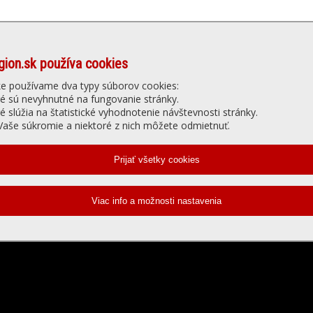
gion.sk používa cookies
Denné menu
Ubytovanie
núť
Gastro
Slu
ke používame dva typy súborov cookies:
ré sú nevyhnutné na fungovanie stránky.
ré slúžia na štatistické vyhodnotenie návštevnosti stránky.
elevízia - prehrávanie videa
aše súkromie a niektoré z nich môžete odmietnuť.