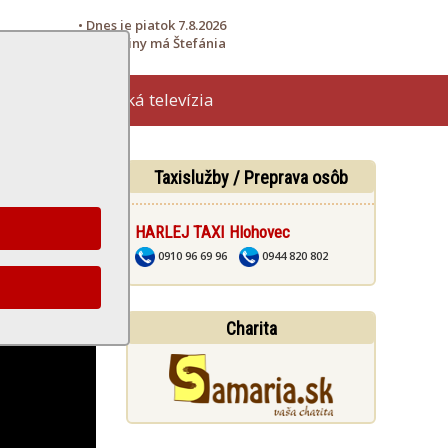
• Dnes je piatok 7.8.2026
• Meniny má Štefánia
Hlohovská televízia
žby
Taxislužby / Preprava osôb
HARLEJ TAXI Hlohovec
0910 96 69 96
0944 820 802
Charita