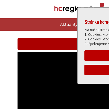
Stránka hcre
Aktuality
Kam vybeh
Na našej strán
1. Cookies, kto
2. Cookies, kto
Hlohovská t
Rešpekrujeme V