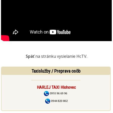
Späť
na stránku vysielanie HcTV.
Taxislužby / Preprava osôb
HARLEJ TAXI Hlohovec
0910 96 69 96
0944 820 802