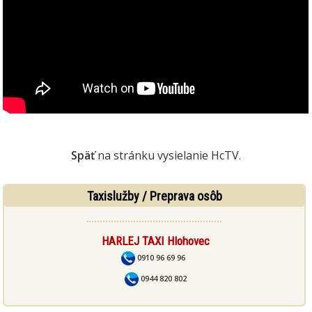
Späť
na stránku vysielanie HcTV.
Taxislužby / Preprava osôb
HARLEJ TAXI Hlohovec
0910 96 69 96
0944 820 802