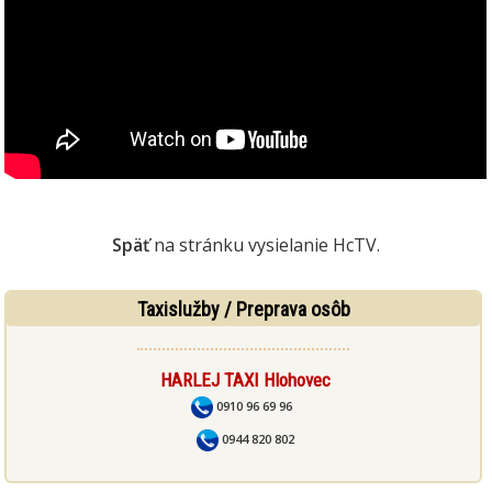
Späť
na stránku vysielanie HcTV.
Taxislužby / Preprava osôb
HARLEJ TAXI Hlohovec
0910 96 69 96
0944 820 802