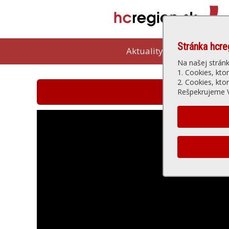
Stránka hcre
Aktuality
Kam vybeh
Na našej strán
1. Cookies, kto
2. Cookies, kto
Hlohovská t
Rešpekrujeme V