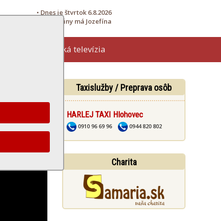
• Dnes je štvrtok 6.8.2026
• Meniny má Jozefína
Hlohovská televízia
žby
Taxislužby / Preprava osôb
HARLEJ TAXI Hlohovec
0910 96 69 96
0944 820 802
Charita