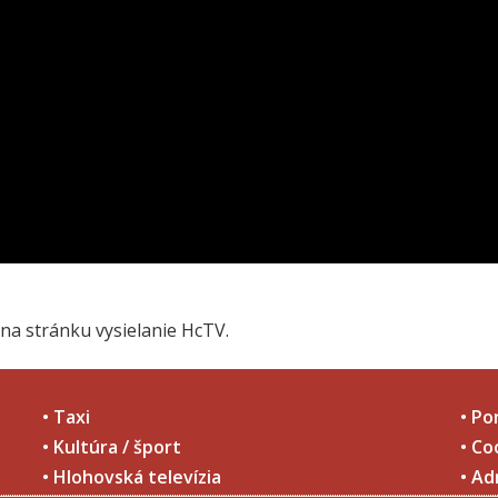
na stránku vysielanie HcTV.
• Taxi
• Po
• Kultúra / šport
• Co
• Hlohovská televízia
• Ad