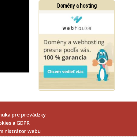
Domény a hosting
nuka pre prevádzky
okies a GDPR
ministrátor webu