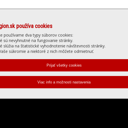
gion.sk používa cookies
Denné menu
Ubytovanie
núť
Gastro
Slu
ke používame dva typy súborov cookies:
ré sú nevyhnutné na fungovanie stránky.
ré slúžia na štatistické vyhodnotenie návštevnosti stránky.
elevízia - prehrávanie videa
aše súkromie a niektoré z nich môžete odmietnuť.