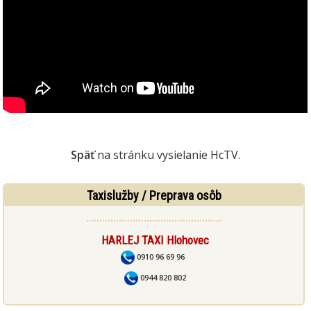
Späť
na stránku vysielanie HcTV.
Taxislužby / Preprava osôb
HARLEJ TAXI Hlohovec
0910 96 69 96
0944 820 802