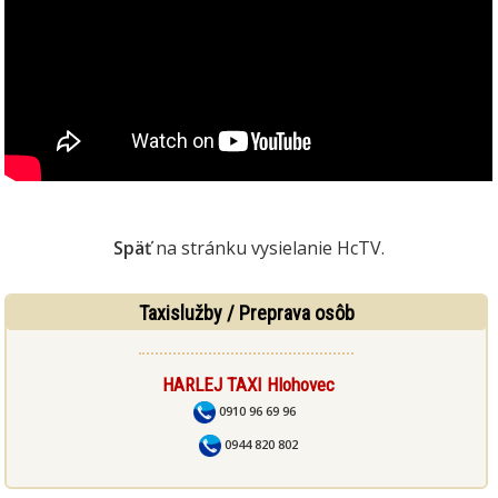
Späť
na stránku vysielanie HcTV.
Taxislužby / Preprava osôb
HARLEJ TAXI Hlohovec
0910 96 69 96
0944 820 802