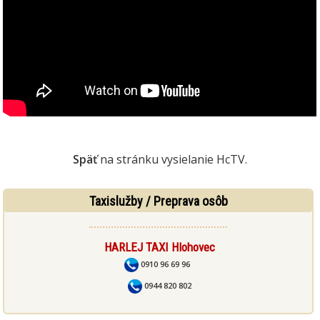
Späť
na stránku vysielanie HcTV.
Taxislužby / Preprava osôb
HARLEJ TAXI Hlohovec
0910 96 69 96
0944 820 802