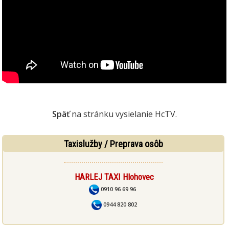
Späť
na stránku vysielanie HcTV.
Taxislužby / Preprava osôb
HARLEJ TAXI Hlohovec
0910 96 69 96
0944 820 802