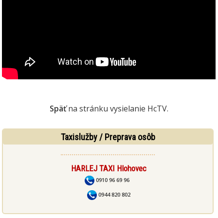
Späť
na stránku vysielanie HcTV.
Taxislužby / Preprava osôb
HARLEJ TAXI Hlohovec
0910 96 69 96
0944 820 802