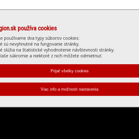
gion.sk používa cookies
Denné menu
Ubytovanie
núť
Gastro
Slu
ke používame dva typy súborov cookies:
ré sú nevyhnutné na fungovanie stránky.
ré slúžia na štatistické vyhodnotenie návštevnosti stránky.
elevízia - prehrávanie videa
aše súkromie a niektoré z nich môžete odmietnuť.