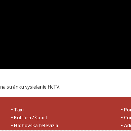
na stránku vysielanie HcTV.
• Taxi
• Po
• Kultúra / šport
• Co
• Hlohovská televízia
• Ad