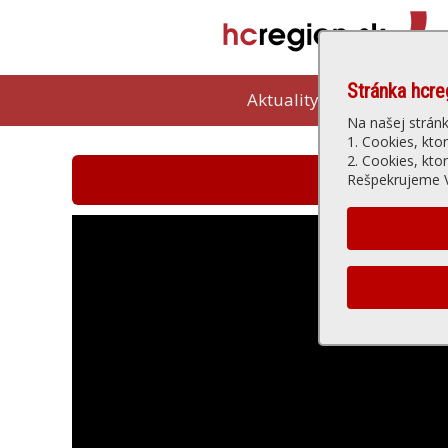
Stránka hcre
Aktuality
Kam vybeh
Na našej strán
1. Cookies, kto
2. Cookies, kto
Hlohovská t
Rešpekrujeme V