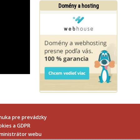
Domény a hosting
nuka pre prevádzky
okies a GDPR
ministrátor webu