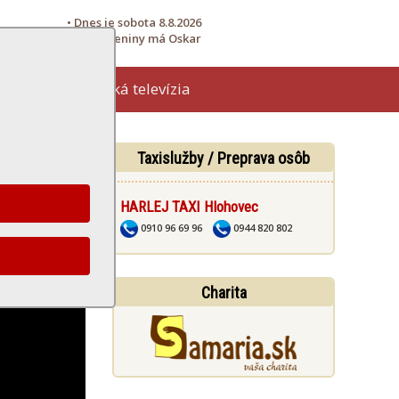
• Dnes je sobota 8.8.2026
• Meniny má Oskar
Hlohovská televízia
žby
Taxislužby / Preprava osôb
HARLEJ TAXI Hlohovec
0910 96 69 96
0944 820 802
Charita