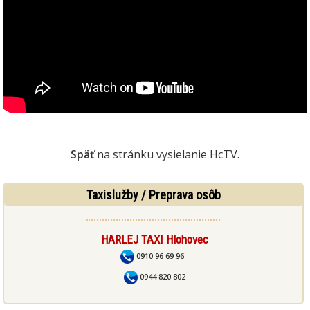
Späť
na stránku vysielanie HcTV.
Taxislužby / Preprava osôb
HARLEJ TAXI Hlohovec
0910 96 69 96
0944 820 802