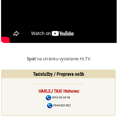
Späť
na stránku vysielanie HcTV.
Taxislužby / Preprava osôb
HARLEJ TAXI Hlohovec
0910 96 69 96
0944 820 802