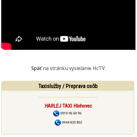
Späť
na stránku vysielanie HcTV.
Taxislužby / Preprava osôb
HARLEJ TAXI Hlohovec
0910 96 69 96
0944 820 802