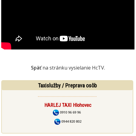
Späť
na stránku vysielanie HcTV.
Taxislužby / Preprava osôb
HARLEJ TAXI Hlohovec
0910 96 69 96
0944 820 802