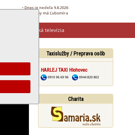
• Dnes je nedeľa 9.8.2026
• Meniny má Ľubomíra
Hlohovská televízia
žby
Taxislužby / Preprava osôb
HARLEJ TAXI Hlohovec
0910 96 69 96
0944 820 802
Charita