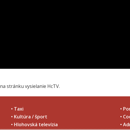
na stránku vysielanie HcTV.
• Taxi
• Po
• Kultúra / šport
• Co
• Hlohovská televízia
• Ad