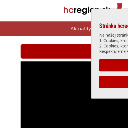
Stránka hcre
Aktuality
Kam vybeh
Na našej strán
1. Cookies, kto
2. Cookies, kto
Hlohovská t
Rešpekrujeme V