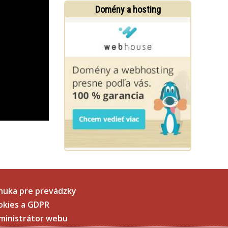
Domény a hosting
nuka pre prevádzky
okies a GDPR
ministrátor webu