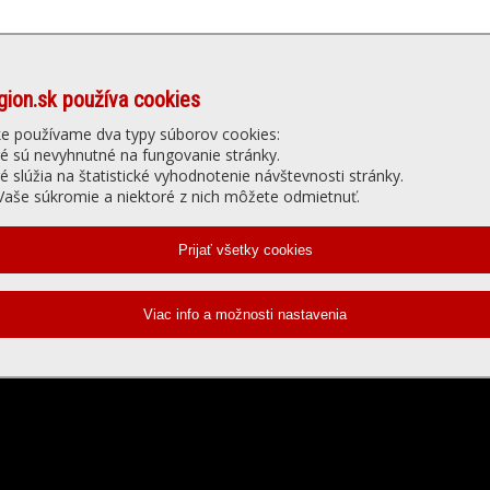
gion.sk používa cookies
Denné menu
Ubytovanie
núť
Gastro
Slu
ke používame dva typy súborov cookies:
ré sú nevyhnutné na fungovanie stránky.
ré slúžia na štatistické vyhodnotenie návštevnosti stránky.
elevízia - prehrávanie videa
aše súkromie a niektoré z nich môžete odmietnuť.