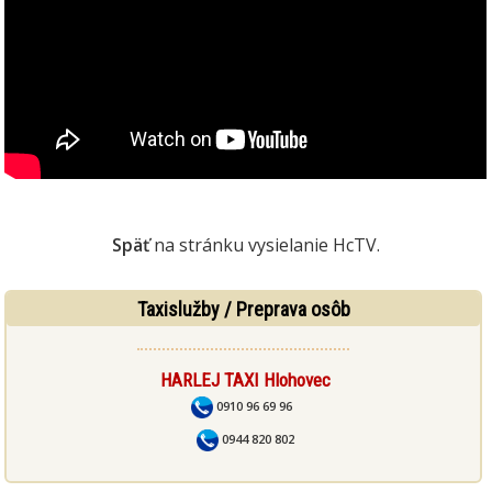
Späť
na stránku vysielanie HcTV.
Taxislužby / Preprava osôb
HARLEJ TAXI Hlohovec
0910 96 69 96
0944 820 802