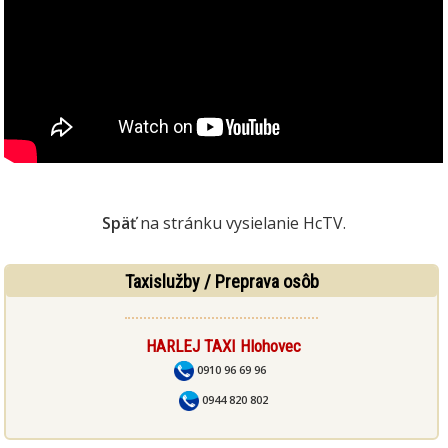
Späť
na stránku vysielanie HcTV.
Taxislužby / Preprava osôb
HARLEJ TAXI Hlohovec
0910 96 69 96
0944 820 802