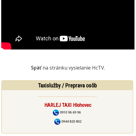
Späť
na stránku vysielanie HcTV.
Taxislužby / Preprava osôb
HARLEJ TAXI Hlohovec
0910 96 69 96
0944 820 802