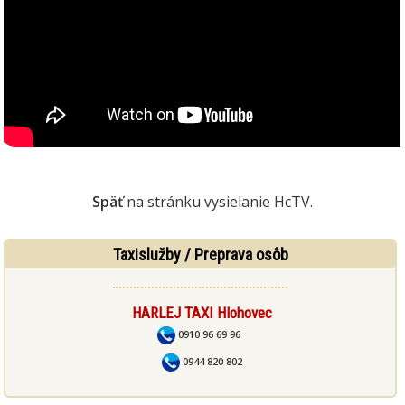
Späť
na stránku vysielanie HcTV.
Taxislužby / Preprava osôb
HARLEJ TAXI Hlohovec
0910 96 69 96
0944 820 802