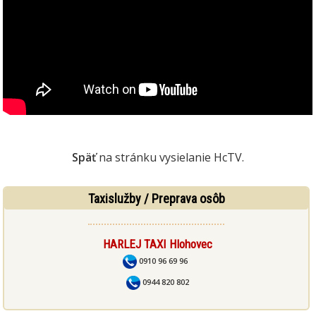
Späť
na stránku vysielanie HcTV.
Taxislužby / Preprava osôb
HARLEJ TAXI Hlohovec
0910 96 69 96
0944 820 802