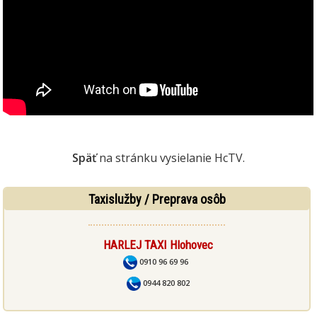
Späť
na stránku vysielanie HcTV.
Taxislužby / Preprava osôb
HARLEJ TAXI Hlohovec
0910 96 69 96
0944 820 802